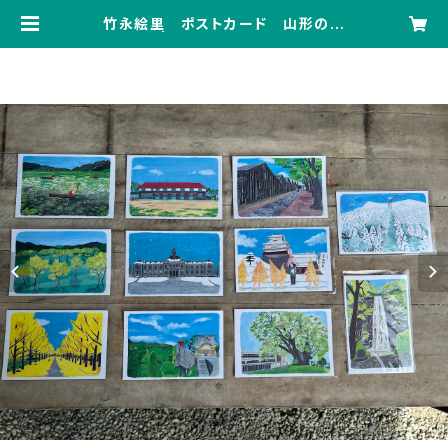
竹永絵里 ポストカード 山形の景
観 | おかげさま文房具店