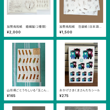
加勢鳥和紙 婚姻届（2種類）
加勢鳥和紙 包装紙（日本語、
英語）２枚組セット
¥2,000
¥1,500
山形県ごとうちしいる「玉こんに
おかげさまくまさんたちシール
ゃく」
¥165
¥275