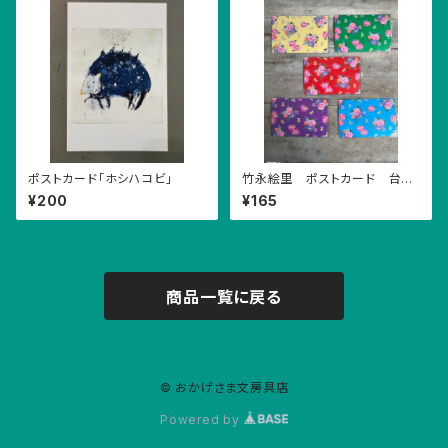
ポストカード「ホシハコビ」
竹永絵里 ポストカード 台湾
花布
¥200
¥165
商品一覧に戻る
© おかげさま文房具店
Powered by