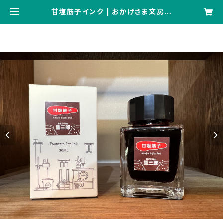
甘塩筋子インク | おかげさま文房具
店