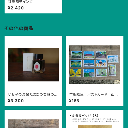
甘塩筋子インク
¥2,420
その他の商品
いせやの温泉たまごの黄身の
竹永絵里 ポストカード 山形
色 インク
の景観
¥3,300
¥165