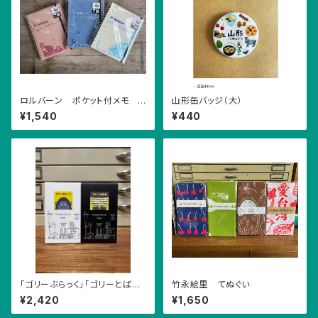
ロルバーン ポケット付メモ グ
山形缶バッジ（大）
リッター Lサイズ
¥1,540
¥440
「ゴリーぶらっく」「ゴリーとばな
竹永絵里 てぬぐい
な」インク
¥2,420
¥1,650