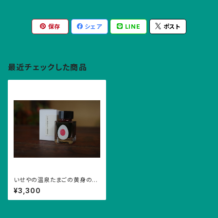
保存
シェア
LINE
ポスト
最近チェックした商品
いせやの温泉たまごの黄身の
色 インク
¥3,300