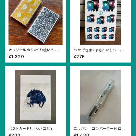
オリジナルぬりたくり絵M５リフ
おかげさまくまさんたちシール
ィル
¥1,320
¥275
ポストカード「ホシハコビ」
エルバン コンバーター付ロー
ラーボールペン
¥200
¥1,430