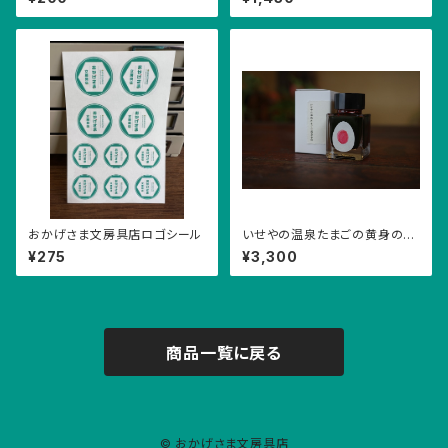
おかげさま文房具店ロゴシール
いせやの温泉たまごの黄身の
色 インク
¥275
¥3,300
商品一覧に戻る
© おかげさま文房具店